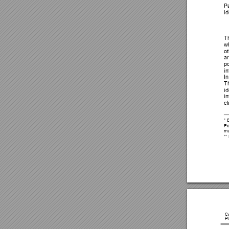
P
id
T
w
ot
a
po
in
In
T
id
in
cl

Po
ma

C
Pá