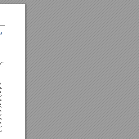
a 
o

el 
, 
e 
o 
la 
y 
n 
e 
r
o 
la 
r 
u 