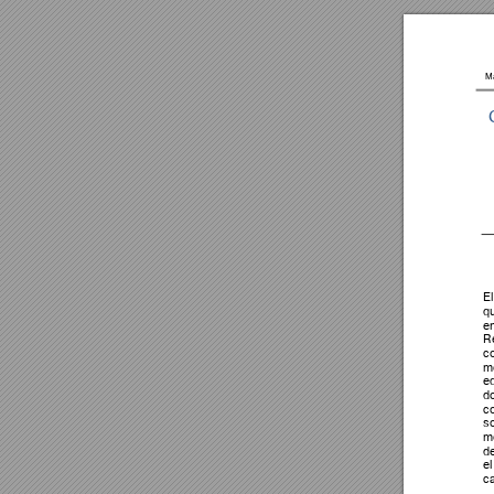
Ma
El
q
en
R
co
m
eq
d
co
s
me
d
el
ca