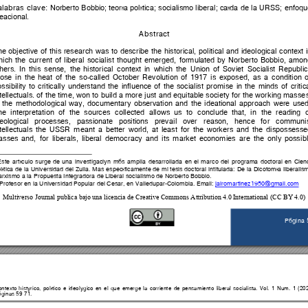
alabras 
clave: 
Norberto 
Bobbio; 
teoría 
política; 
socialismo liberal; 
caída 
de 
la 
URSS; 
enfoqu
eacional.  
Abstract 
he 
objective 
of 
this 
research 
was 
to 
describe 
the 
historical, 
po
litical 
and 
ideological 
context 
hich 
the 
current 
of 
liberal 
socialist 
thought 
emer
ged, 
formulated 
b
y 
Norberto 
Bobbio, 
amon
hers. 
In 
t
his 
sense, 
the
historical 
contex
t 
in 
w
hich 
the 
Union 
of 
Soviet 
Social
ist 
Republic
rose 
in 
the 
heat 
of 
the 
so-called 
October 
Revolution 
of 
1917 
is 
exposed, 
as 
a 
condition 
o
ssibility 
to 
critically 
understand 
t
he 
influence 
of 
the 
socialist 
promise 
in 
the 
minds 
of 
critic
tellectuals. 
of 
the 
time, 
w
on t
o 
build 
a 
more 
just 
and equitable 
society 
for 
the 
working masse
 
the 
methodological 
way, 
documentary 
observation 
a
nd 
the 
ideational 
approach 
were 
used
he 
interpretation 
of 
the 
sources 
collected 
allows 
us 
to 
conclude 
that, 
in 
the 
reading 
o
eological 
processes, 
passionate 
positions 
prevai
l 
over 
reason, 
hence 
fo
r 
communis
tellectuals 
the 
USSR 
meant 
a 
bett
er 
world, 
at 
least 
for 
the 
workers 
and 
the 
dispossesse
asses 
and, 
for 
liberals, 
liberal 
democ
racy 
and 
its 
market 
economies 
are 
the 
only
poss
ib
Este 
artículo 
surge 
de 
una 
investigación 
más 
amplia 
desarrollada 
en 
el 
m
arco 
del 
programa 
doctoral 
en 
Cien
lítica de 
la 
Universidad 
del 
Zulia. 
Mas 
específicamente 
de 
mi 
tesis doctoral 
intitulada: 
De la 
Dicotomía 
liberalis
rxismo a la Propuesta Integradora de Liberal socialismo de Norberto Bobbi
o.   
 Profesor en la Universidad Popular del Cesar, en Valledupar-Colombia. Email: 
jairomartinez1950@gmail.com
Multiverso Journal publica bajo una licencia de Creative Commons Attribution 4.0 International (CC BY 4.0)
P
ágina
ontexto 
histórico, 
político 
e 
ideológico 
en 
el 
que 
emerge 
la 
corriente 
de 
pensamiento 
liberal 
socialista.
Vol. 
1 
Num. 
1 
(202
ginas 5
-
. 
9
71