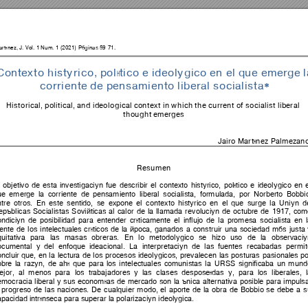
rtínez, 
J. 
Vol. 1 
Num. 
1 
(2021) 
Páginas 5
-
9
71.
Contexto histórico, político e ideológico en el que emerge l
corriente de pensamiento liberal socialista

Historical, political, and ideological context in which the current of socialist liberal 
thought emerges 
Jairo Martínez Palmezan
Resumen 
 
objetivo 
de 
esta 
investigación 
fue 
describir 
el 
conte
xto 
histórico, 
político 
e 
id
eológico 
en 
ue 
emerge 
la 
corriente 
de 
pensamiento 
liberal 
socialista, 
formu
lada, 
por 
Norberto 
Bobbio
tre 
otros. 
En 
este 
sentido, 
se 
expone 
el 
conte
xto 
histórico 
en 
el 
que 
surge 
la 
Unión 
d
epúblicas 
S
ocialistas 
Soviéticas 
al 
calor 
de 
la 
llamada 
revoluci
ón 
de 
octubre 
de 
1917, 
com
ndición 
de 
posibilidad 
para 
entender 
críticamente 
el 
influjo 
de 
la 
promesa 
socialista 
en 
ente 
de 
los 
intelectuales 
críticos 
de
la 
épo
ca, 
ganados 
a 
construir 
una 
sociedad 
más 
justa 
uitativa 
para 
las 
masas 
obreras. 
En 
lo 
metodológico 
se 
hizo 
uso 
de 
la 
observació
ocumental 
y 
del 
enfoque 
ideacional. 
La 
interpretación 
de 
las 
fuentes 
recabadas 
permit
ncluir 
que, 
en 
la 
lectura 
de 
los 
procesos 
ideológicos, 
prevalecen 
las 
posturas 
pasionales 
po
obre 
la 
razón, 
de 
ahí 
que 
para 
los 
i
ntelectuales 
comunistas 
la 
URSS
signific
aba 
un 
mund
jor, 
al 
menos 
para 
los 
trabajadores 
y 
las 
clases 
desposeídas 
y, 
para 
los 
liberales, 
emocracia 
liberal 
y 
sus 
economías 
de 
mercado 
son 
la 
única 
alternativa 
posible 
para 
impulsa
 
progreso 
de 
las 
naciones. 
De 
cualquier 
modo, 
el 
aporte 
de 
la 
obra 
de 
Bobbio 
se 
debe
a 
s
pacidad intrínseca para superar la polarización ideológica.  