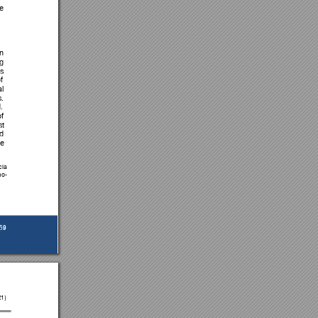
e 
in 
g 
s 
f 
al 
s. 
.
f 
t 
d 
le 
cia 
mo-
5
9
1) 