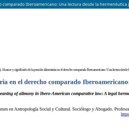
cho comparado Iberoamericano: Una lectura desde la hermenéutica j