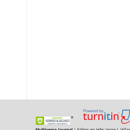
Multiverso Journal
| Editor en Jefe: Jorge J. Vil