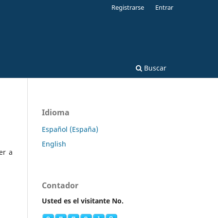
Registrarse
Entrar
Buscar
Idioma
Español (España)
English
er a
Contador
Usted es el visitante No.